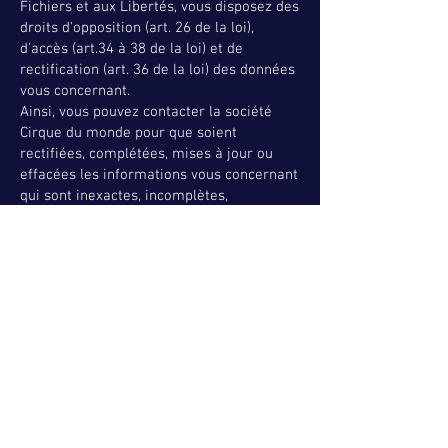
Fichiers et aux Libertés, vous disposez des
droits d'opposition (art. 26 de la loi),
d'accès (art.34 à 38 de la loi) et de
rectification (art. 36 de la loi) des données
vous concernant.
Ainsi, vous pouvez contacter la société
Cirque du monde pour que soient
rectifiées, complétées, mises à jour ou
effacées les informations vous concernant
qui sont inexactes, incomplètes,
équivoques, périmées ou dont la collecte
ou l'utilisation, la communication ou la
conservation est interdite.
Les informations qui vous concernent sont
uniquement destinées à la société cirque
du monde SASU.
Nous ne transmettons ces informations à
aucun tiers (partenaires commerciaux,
etc.).